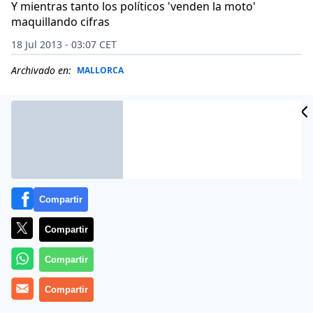
Y mientras tanto los políticos 'venden la moto'
maquillando cifras
18 Jul 2013 - 03:07 CET
Archivado en:
MALLORCA
Compartir
Compartir
Compartir
Lo de la sanidad pública en Baleares clama al cielo.
Compartir
Mientras el Govern se cachondea de todos con la