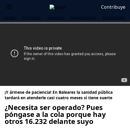
Contribuye
HOME
POLÍTICA
MUNDO
PERIODISMO
ECONOMÍA
¡Y ármese de paciencia! En Baleares la sanidad pública
tardará en atenderle casi cuatro meses si tiene suerte
¿Necesita ser operado? Pues
póngase a la cola porque hay
OS
otros 16.232 delante suyo