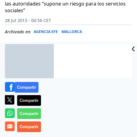
las autoridades “supone un riesgo para los servicios
sociales”
28 Jul 2013 - 00:56 CET
Archivado en:
AGENCIA EFE
MALLORCA
Compartir
Compartir
Compartir
Compartir
Las autoridades neozelandesas no se andan con
contemplaciones, y les importa al parecer muy poco