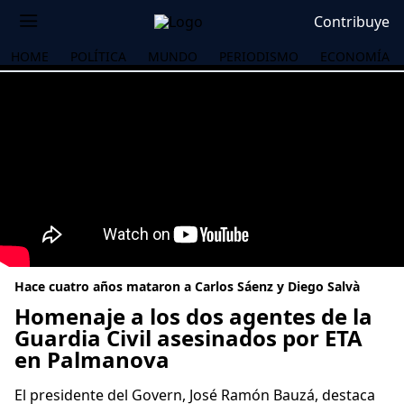
Contribuye
HOME
POLÍTICA
MUNDO
PERIODISMO
ECONOMÍA
Hace cuatro años mataron a Carlos Sáenz y Diego Salvà
Homenaje a los dos agentes de la
Guardia Civil asesinados por ETA
en Palmanova
OS
El presidente del Govern, José Ramón Bauzá, destaca