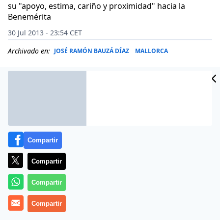
su "apoyo, estima, cariño y proximidad" hacia la
Benemérita
30 Jul 2013 - 23:54 CET
Archivado en:
JOSÉ RAMÓN BAUZÁ DÍAZ
MALLORCA
Compartir
Compartir
Compartir
Compartir
El presidente del Govern, José Ramón Bauzá, ha
participado este martes en los actos de recuerdo y