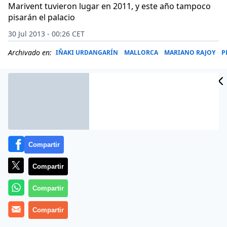
Marivent tuvieron lugar en 2011, y este año tampoco
pisarán el palacio
30 Jul 2013 - 00:26 CET
Archivado en:
IÑAKI URDANGARÍN
MALLORCA
MARIANO RAJOY
P
Compartir
Compartir
Compartir
Compartir
Más información