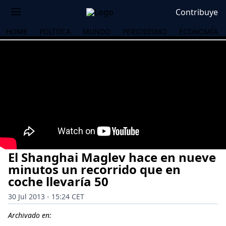
Contribuye
HOME
POLÍTICA
MUNDO
PERIODISMO
ECONOMÍA
El Shanghai Maglev hace en nueve
minutos un recorrido que en
coche llevaría 50
30 Jul 2013 - 15:24 CET
OS
Archivado en: