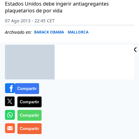
Estados Unidos debe ingerir antiagregantes
plaquetarios de por vida
07 Ago 2013 - 22:45 CET
Archivado en:
BARACK OBAMA
MALLORCA
Compartir
Compartir
Compartir
Compartir
El expresidente de Estados Unidos, George W. Bush,
estaba en riesgo de haber sufrido un infarto de