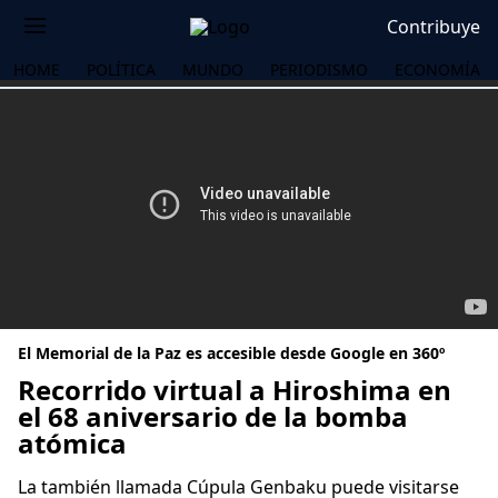
Contribuye
HOME
POLÍTICA
MUNDO
PERIODISMO
ECONOMÍA
El Memorial de la Paz es accesible desde Google en 360º
Recorrido virtual a Hiroshima en
el 68 aniversario de la bomba
atómica
OS
La también llamada Cúpula Genbaku puede visitarse