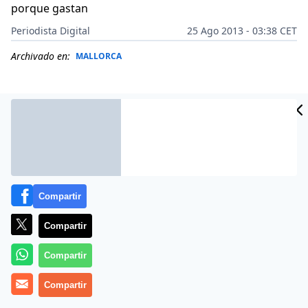
porque gastan
Periodista Digital
25 Ago 2013 - 03:38 CET
Archivado en:
MALLORCA
Compartir
Compartir
Compartir
Científicos de la Universidad Estatal de Kansas
Compartir
(Estados Unidos) han constatado que quienes trabajan
más de 50 horas semanales, lo que consideran una