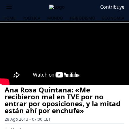
Contribuye
HOME
POLÍTICA
MUNDO
PERIODISMO
ECONOMÍA
Ana Rosa Quintana: «Me
recibieron mal en TVE por no
entrar por oposiciones, y la mitad
están ahí por enchufe»
OS
28 Ago 2013 - 07:00 CET