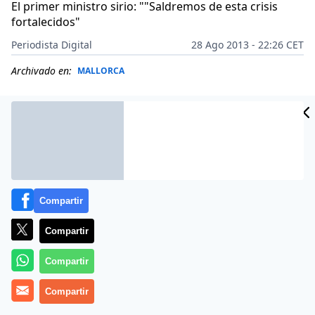
El primer ministro sirio: ""Saldremos de esta crisis
fortalecidos"
Periodista Digital
28 Ago 2013 - 22:26 CET
Archivado en:
MALLORCA
Compartir
Compartir
Compartir
El primer ministro sirio, Wael al Halqi, advirtió este
Compartir
miércoles 28 de agosto que su país se convertirá en