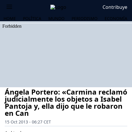
Contribuye
HOME
POLÍTICA
MUNDO
PERIODISMO
ECONOMÍA
Ángela Portero: «Carmina reclamó
judicialmente los objetos a Isabel
Pantoja y, ella dijo que le robaron
en Can
OS
15 Oct 2013 - 06:27 CET