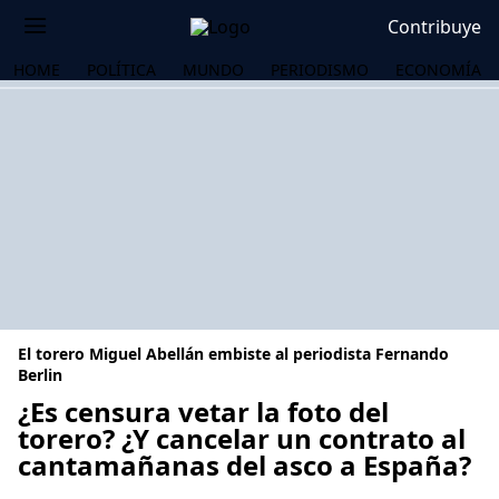
Contribuye
HOME
POLÍTICA
MUNDO
PERIODISMO
ECONOMÍA
El torero Miguel Abellán embiste al periodista Fernando
Berlin
¿Es censura vetar la foto del
torero? ¿Y cancelar un contrato al
OS
cantamañanas del asco a España?