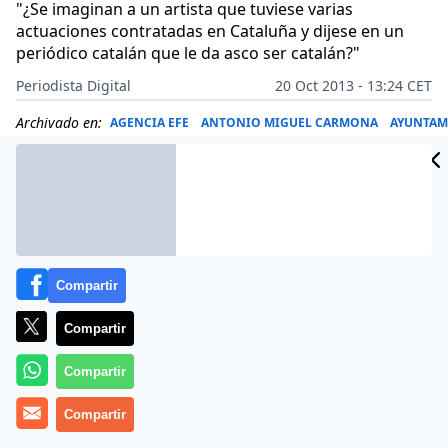
"¿Se imaginan a un artista que tuviese varias
actuaciones contratadas en Cataluña y dijese en un
periódico catalán que le da asco ser catalán?"
Periodista Digital
20 Oct 2013 - 13:24 CET
Archivado en:
AGENCIA EFE
ANTONIO MIGUEL CARMONA
AYUNTAM
Compartir
Compartir
Compartir
Compartir
¿Se puede llamar censura a que el Ayuntamiento de