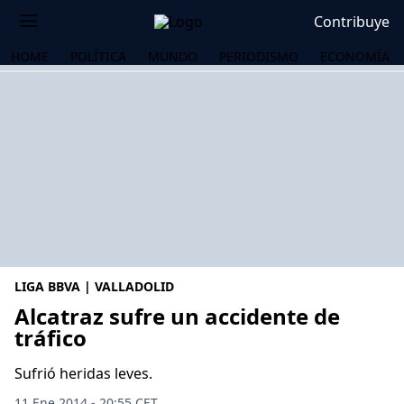
Contribuye
HOME
POLÍTICA
MUNDO
PERIODISMO
ECONOMÍA
LIGA BBVA | VALLADOLID
Alcatraz sufre un accidente de
tráfico
OS
Sufrió heridas leves.
11 Ene 2014 - 20:55 CET