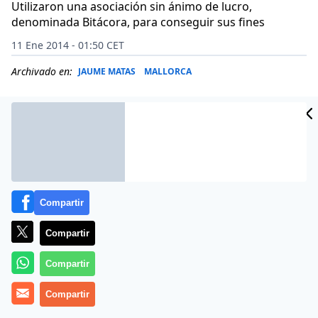
Utilizaron una asociación sin ánimo de lucro,
denominada Bitácora, para conseguir sus fines
11 Ene 2014 - 01:50 CET
Archivado en:
JAUME MATAS
MALLORCA
Compartir
Compartir
Compartir
El Juzgado de Instrucción número 2 de Palma ha
Compartir
puesto fin a la instrucción de las investigaciones