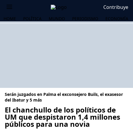
Contribuye
HOME
POLÍTICA
MUNDO
PERIODISMO
ECONOMÍA
Serán juzgados en Palma el exconsejero Buils, el exasesor
del Ibatur y 5 más
El chanchullo de los políticos de
UM que despistaron 1,4 millones
OS
públicos para una novia