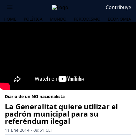
Contribuye
HOME
POLÍTICA
MUNDO
PERIODISMO
ECONOMÍA
Diario de un NO nacionalista
La Generalitat quiere utilizar el
padrón municipal para su
referéndum ilegal
OS
11 Ene 2014 - 09:51 CET