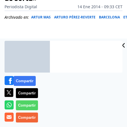
Periodista Digital
14 Ene 2014 - 09:33 CET
Archivado en:
ARTUR MAS
ARTURO PÉREZ-REVERTE
BARCELONA
E
Compartir
Compartir
Compartir
Arturo Pérez-Reverte
tiene un ‘
idilio
‘ con
Twitter
los
domingos por la tarde y la de este 8 de diciembre de
Compartir
de 2013, acudió a la cita y particularmente cáustico.