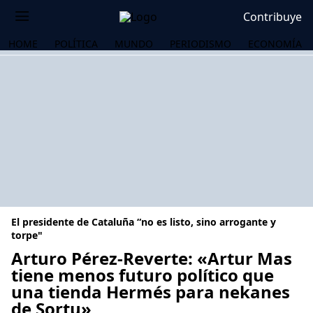
Contribuye
HOME
POLÍTICA
MUNDO
PERIODISMO
ECONOMÍA
El presidente de Cataluña “no es listo, sino arrogante y
torpe"
Arturo Pérez-Reverte: «Artur Mas
tiene menos futuro político que
OS
una tienda Hermés para nekanes
de Sortu»