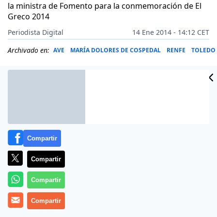
la ministra de Fomento para la conmemoración de El
Greco 2014
Periodista Digital
14 Ene 2014 - 14:12 CET
Archivado en:
AVE
MARÍA DOLORES DE COSPEDAL
RENFE
TOLEDO
Compartir
Compartir
Compartir
Compartir
El Gobierno de Castilla-La Mancha va a impulsar la
promoción de nuestra región y el programa de