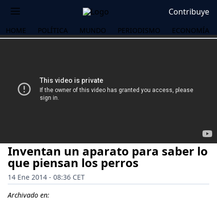
Contribuye
HOME
POLÍTICA
MUNDO
PERIODISMO
ECONOMÍA
Inventan un aparato para saber lo
que piensan los perros
14 Ene 2014 - 08:36 CET
OS
Archivado en: