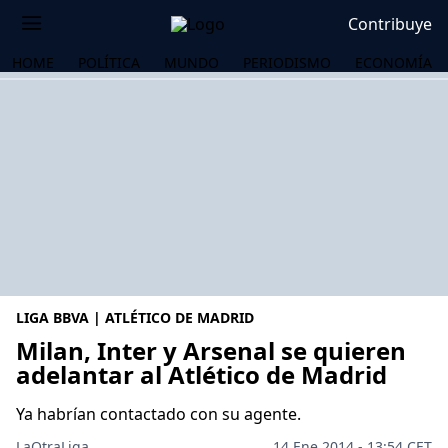
Contribuye
HOME
POLÍTICA
MUNDO
PERIODISMO
ECONOMÍA
LIGA BBVA | ATLÉTICO DE MADRID
Milan, Inter y Arsenal se quieren
adelantar al Atlético de Madrid
OS
Ya habrían contactado con su agente.
LaOtraLiga .
14 Ene 2014 - 13:54 CET