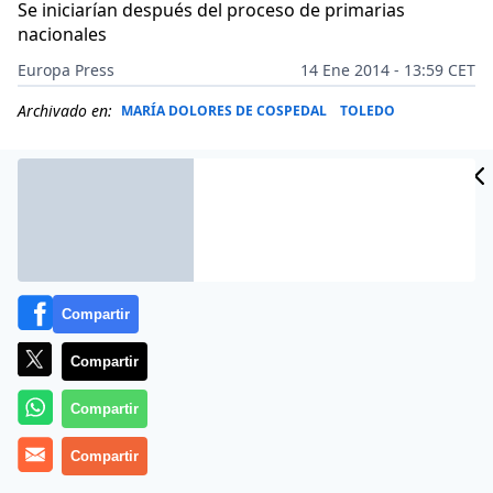
Se iniciarían después del proceso de primarias
nacionales
Europa Press
14 Ene 2014 - 13:59 CET
Archivado en:
MARÍA DOLORES DE COSPEDAL
TOLEDO
Compartir
Compartir
Compartir
El PSOE de Castilla-La Mancha quiere que la
Compartir
celebración del proceso de primarias en la región