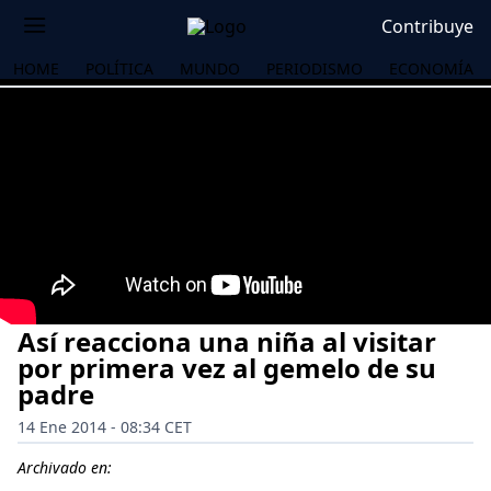
Contribuye
HOME
POLÍTICA
MUNDO
PERIODISMO
ECONOMÍA
Así reacciona una niña al visitar
por primera vez al gemelo de su
padre
14 Ene 2014 - 08:34 CET
OS
Archivado en: