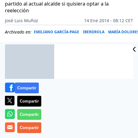
partido al actual alcalde si quisiera optar a la
reelección
José Luis Muñoz
14 Ene 2014 - 08:12 CET
Archivado en:
EMILIANO GARCÍA-PAGE
IBERDROLA
MARÍA DOLORE
Compartir
Compartir
Compartir
Compartir
Castilla-La Mancha se ha levantado este martes
enferma de gripe A. Entre dos y tres casos, según el