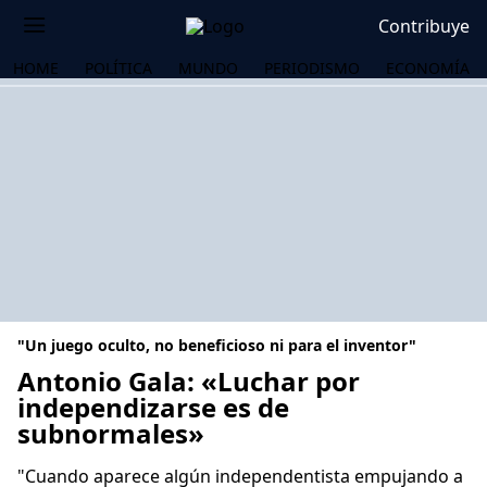
Contribuye
HOME
POLÍTICA
MUNDO
PERIODISMO
ECONOMÍA
"Un juego oculto, no beneficioso ni para el inventor"
Antonio Gala: «Luchar por
independizarse es de
subnormales»
OS
"Cuando aparece algún independentista empujando a