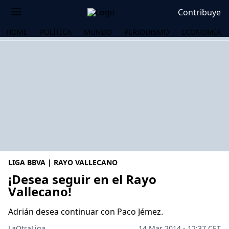
Contribuye
HOME
POLÍTICA
MUNDO
PERIODISMO
ECONOMÍA
LIGA BBVA | RAYO VALLECANO
¡Desea seguir en el Rayo
Vallecano!
OS
Adrián desea continuar con Paco Jémez.
LaOtraLiga .
14 Mar 2014 - 12:37 CET