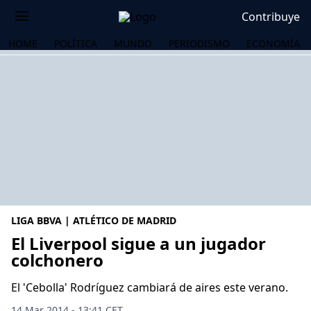
Contribuye
HOME
POLÍTICA
MUNDO
PERIODISMO
ECONOMÍA
LIGA BBVA | ATLÉTICO DE MADRID
El Liverpool sigue a un jugador
colchonero
OS
El 'Cebolla' Rodríguez cambiará de aires este verano.
14 Mar 2014 - 13:41 CET