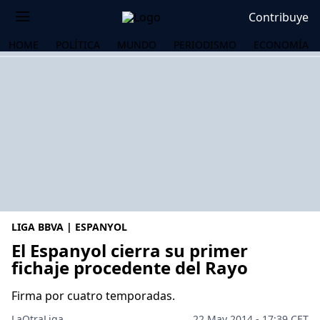
Contribuye
HOME
POLÍTICA
MUNDO
PERIODISMO
ECONOMÍA
LIGA BBVA | ESPANYOL
El Espanyol cierra su primer
fichaje procedente del Rayo
OS
Firma por cuatro temporadas.
LaOtraLiga .
22 May 2014 - 17:39 CET