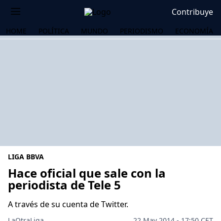
Contribuye
HOME
POLÍTICA
MUNDO
PERIODISMO
ECONOMÍA
LIGA BBVA
Hace oficial que sale con la
periodista de Tele 5
OS
A través de su cuenta de Twitter.
LaOtraLiga .
22 May 2014 - 17:50 CET