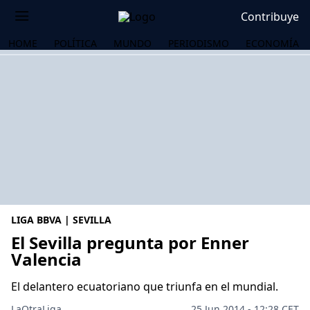
Contribuye
HOME
POLÍTICA
MUNDO
PERIODISMO
ECONOMÍA
LIGA BBVA | SEVILLA
El Sevilla pregunta por Enner
Valencia
OS
El delantero ecuatoriano que triunfa en el mundial.
LaOtraLiga .
25 Jun 2014 - 12:28 CET