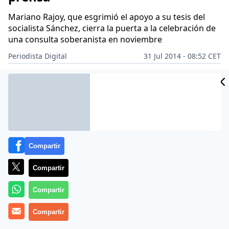
Mariano Rajoy, que esgrimió el apoyo a su tesis del
socialista Sánchez, cierra la puerta a la celebración de
una consulta soberanista en noviembre
Periodista Digital
31 Jul 2014 - 08:52 CET
Archivado en:
ARTUR MAS
BARCELONA
MARIANO RAJOY
TRIBUNA
Compartir
Compartir
Compartir
Compartir