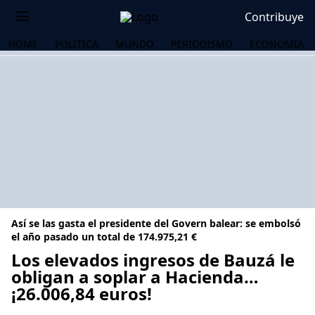
Contribuye
HOME
POLÍTICA
MUNDO
PERIODISMO
ECONOMÍA
Así se las gasta el presidente del Govern balear: se embolsó
el año pasado un total de 174.975,21 €
Los elevados ingresos de Bauzá le
obligan a soplar a Hacienda…
OS
¡26.006,84 euros!