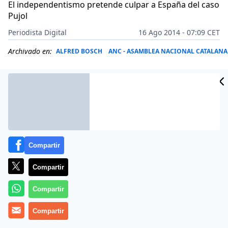
El independentismo pretende culpar a España del caso
Pujol
Periodista Digital
16 Ago 2014 - 07:09 CET
Archivado en:
ALFRED BOSCH
ANC - ASAMBLEA NACIONAL CATALANA
Compartir
Compartir
Compartir
La renuncia de Duran, el caso Pujol y los malos datos
Compartir
económicos en Cataluña parecen haber rebajado el