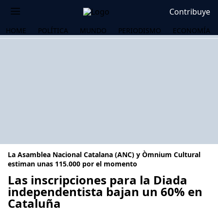
Contribuye
HOME
POLÍTICA
MUNDO
PERIODISMO
ECONOMÍA
La Asamblea Nacional Catalana (ANC) y Òmnium Cultural
estiman unas 115.000 por el momento
Las inscripciones para la Diada
independentista bajan un 60% en
OS
Cataluña