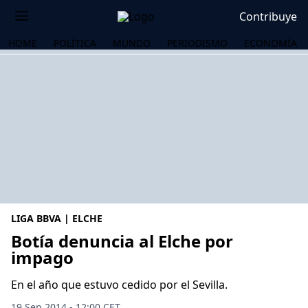
Contribuye
HOME
POLÍTICA
MUNDO
PERIODISMO
ECONOMÍA
LIGA BBVA | ELCHE
Botía denuncia al Elche por
impago
OS
En el año que estuvo cedido por el Sevilla.
19 Sep 2014 - 12:00 CET