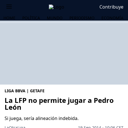
Contribuye
HOME
POLÍTICA
MUNDO
PERIODISMO
ECONOMÍA
LIGA BBVA | GETAFE
La LFP no permite jugar a Pedro
León
OS
Si juega, sería alineación indebida.
LaOtraLiga .
19 Sep 2014 - 10:06 CET