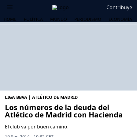
Contribuye
HOME
POLÍTICA
MUNDO
PERIODISMO
ECONOMÍA
LIGA BBVA | ATLÉTICO DE MADRID
Los números de la deuda del
Atlético de Madrid con Hacienda
OS
El club va por buen camino.
19 Sep 2014 - 10:32 CET