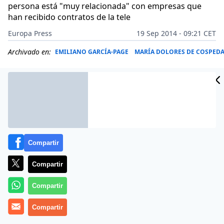
persona está "muy relacionada" con empresas que
han recibido contratos de la tele
Europa Press
19 Sep 2014 - 09:21 CET
Archivado en:
EMILIANO GARCÍA-PAGE
MARÍA DOLORES DE COSPED
Compartir
Compartir
Compartir
Compartir
El alcalde y secretario regional del PSOE, Emiliano
García-Page, ha avanzado que el Grupo Parlamentario