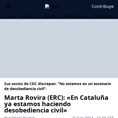
Contribuye
HOME
POLÍTICA
MUNDO
PERIODISMO
ECONOMÍA
Sus socios de CDC discrepan: "No estamos en un escenario
de desobediencia civil".
Marta Rovira (ERC): «En Cataluña
ya estamos haciendo
OS
desobediencia civil»
Periodista Digital
21 Sep 2014 - 11:06 CET