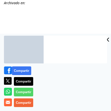
Archivado en:
Compartir
Más información
Compartir
Compartir
Compartir