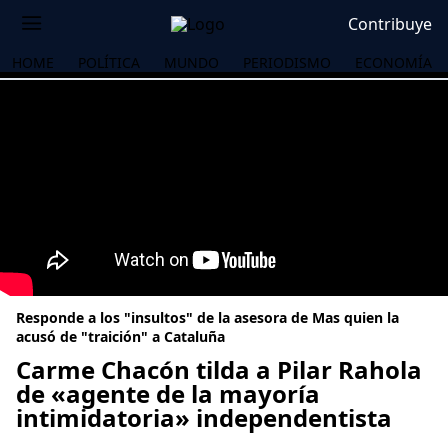
Contribuye
HOME
POLÍTICA
MUNDO
PERIODISMO
ECONOMÍA
Responde a los "insultos" de la asesora de Mas quien la
acusó de "traición" a Cataluña
Carme Chacón tilda a Pilar Rahola
de «agente de la mayoría
OS
intimidatoria» independentista