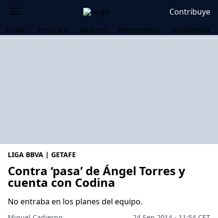
Contribuye
HOME
POLÍTICA
MUNDO
PERIODISMO
ECONOMÍA
LIGA BBVA | GETAFE
Contra ‘pasa’ de Ángel Torres y
cuenta con Codina
OS
No entraba en los planes del equipo.
Miguel Cadierno
24 Sep 2014 - 11:54 CET