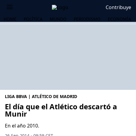
Contribuye
HOME
POLÍTICA
MUNDO
PERIODISMO
ECONOMÍA
LIGA BBVA | ATLÉTICO DE MADRID
El día que el Atlético descartó a
Munir
OS
En el año 2010.
26 Sep 2014 - 09:59 CET