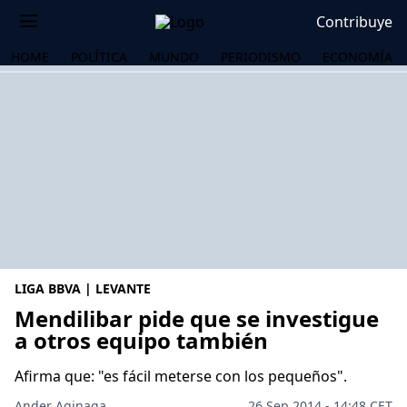
Contribuye
HOME
POLÍTICA
MUNDO
PERIODISMO
ECONOMÍA
LIGA BBVA | LEVANTE
Mendilibar pide que se investigue
a otros equipo también
OS
Afirma que: "es fácil meterse con los pequeños".
Ander Aginaga
26 Sep 2014 - 14:48 CET