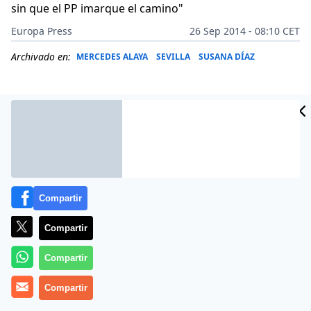
sin que el PP imarque el camino"
Europa Press
26 Sep 2014 - 08:10 CET
Archivado en:
MERCEDES ALAYA
SEVILLA
SUSANA DÍAZ
Compartir
Compartir
Compartir
El Pleno del Parlamento andaluz ha rechazado el 25 de
Compartir
septiembre de 2014, con los votos de PSOE-A e IULV-
CA, la creación de una comisión de investigación,