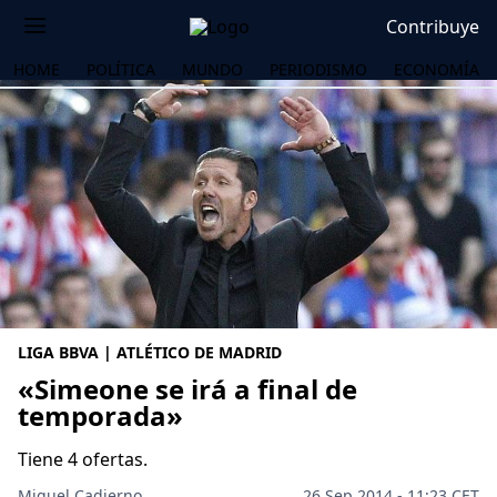
Contribuye
HOME
POLÍTICA
MUNDO
PERIODISMO
ECONOMÍA
LIGA BBVA | ATLÉTICO DE MADRID
«Simeone se irá a final de
temporada»
OS
Tiene 4 ofertas.
Miguel Cadierno
26 Sep 2014 - 11:23 CET