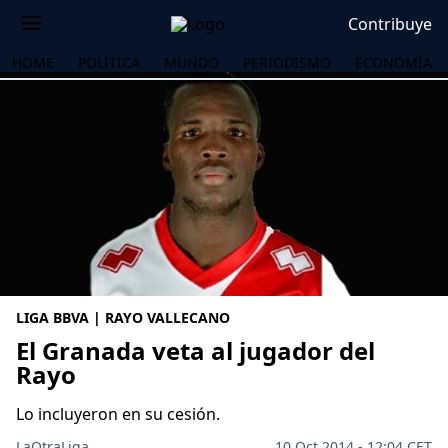
Contribuye
HOME
POLÍTICA
MUNDO
PERIODISMO
ECONOMÍA
LIGA BBVA | RAYO VALLECANO
El Granada veta al jugador del
Rayo
OS
Lo incluyeron en su cesión.
LaOtraLiga .
10 Oct 2014 - 12:04 CET