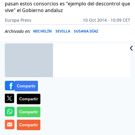
pasan estos consorcios es "ejemplo del descontrol que
vive" el Gobierno andaluz
Europa Press
10 Oct 2014 - 10:09 CET
Archivado en:
MICHELÍN
SEVILLA
SUSANA DÍAZ
Compartir
Compartir
Compartir
Compartir
El presidente del Partido Popular de Andalucía (PP-A),
Juanma Moreno, ha sostenido que el Gobierno