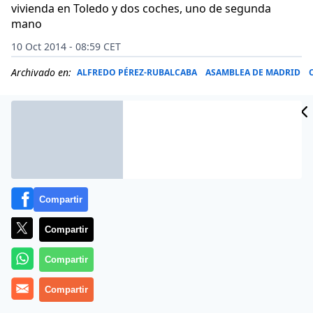
vivienda en Toledo y dos coches, uno de segunda
mano
10 Oct 2014 - 08:59 CET
Archivado en:
ALFREDO PÉREZ-RUBALCABA
ASAMBLEA DE MADRID
Compartir
Compartir
Compartir
Compartir
El secretario general del PSOE de Castilla-La Mancha,
Emiliano García-Page, recibe su sueldo del Senado