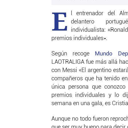
E
l entrenador del Al
delantero portug
individualista: «Ronal
premios individuales».
Según recoge
Mundo Depo
LAOTRALIGA fue más allá ha
con Messi «El argentino estar
compañeros que ha tenido en 
única persona que conozco 
premios individuales y lo 
semana en una gala, es Cristi
Aunque no todo fueron reproc
que ser muy bueno para decir