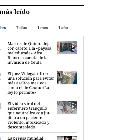
más leído
 hrs
7 días
1 mes
1 año
Marcos de Quinto deja
con careto a la «payasa
maleducada» Afra
Blanco a cuenta de la
invasión de Ceuta
El juez Villegas ofrece
una solución para evitar
más asaltos masivos
como el de Ceuta: «La
ley lo permite»
El vídeo viral del
enfermero tranquilo
que neutraliza con jiu-
jitsu a un paciente
violento, intoxicado y
descontrolado
La prensa mundial