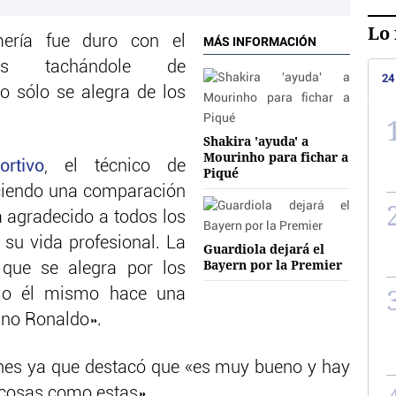
Lo 
mería fue duro con el
MÁS INFORMACIÓN
ués tachándole de
24
do sólo se alegra de los
Shakira 'ayuda' a
Mourinho para fichar a
rtivo
, el técnico de
Piqué
ciendo una comparación
á agradecido a todos los
su vida profesional. La
Guardiola dejará el
Bayern por la Premier
que se alegra por los
dijo él mismo hace una
ano Ronaldo».
hes ya que destacó que «es muy bueno y hay
 cosas como estas».