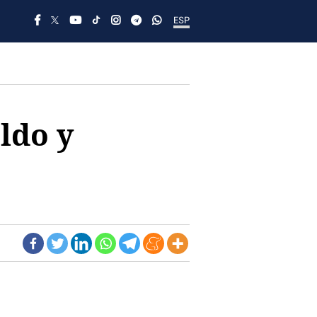
ESP
ldo y