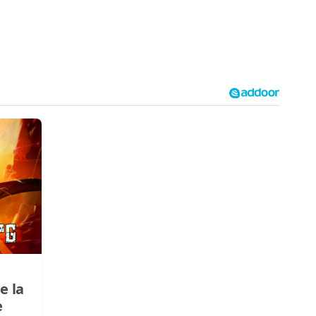
e la
e