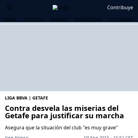
Contribuye
HOME
POLÍTICA
MUNDO
PERIODISMO
ECONOMÍA
LIGA BBVA | GETAFE
Contra desvela las miserias del
Getafe para justificar su marcha
OS
Asegura que la situación del club "es muy grave"
Jose Alonso
03 Ene 2015 - 15:52 CET