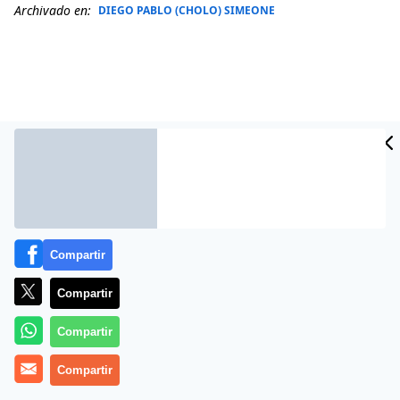
Archivado en:
DIEGO PABLO (CHOLO) SIMEONE
Compartir
Más información
Compartir
Compartir
Compartir