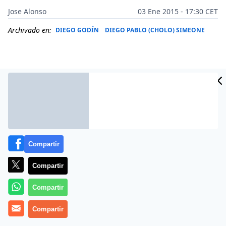
Jose Alonso
03 Ene 2015 - 17:30 CET
Archivado en:
DIEGO GODÍN
DIEGO PABLO (CHOLO) SIMEONE
Compartir
Compartir
Compartir
El central uruguayo seguirá a las órdenes de Simeone,
al menos, hasta final de la presente temporada.
Compartir
Diego Godín es feliz en el Atlético de Madrid y no